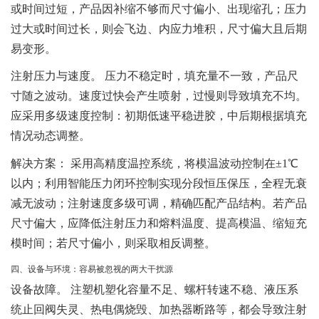
或时间过短，产品因补缩不够而尺寸偏小、出现缩孔；压力
过大或时间过长，则会飞边、内应力堆积，尺寸偏大且后期
易变形。
注射压力与速度。
压力不稳定时，填充量不一致，产品尺
寸随之波动。速度过快会产生喷射，过慢则导致填充不均。
应采用多级速度控制：初期低速平稳进胶，中后期根据填充
情况动态调整。
解决方案
： 采用高精度温控系统，将模温波动控制在±1℃
以内；利用智能压力闭环控制实现分段恒压保压，全程无衰
减无波动；注射速度多级可调，精确匹配产品结构。若产品
尺寸偏大，应降低注射压力和熔料温度、提高模温、缩短充
模时间；若尺寸偏小，则采取相反调整。
四、设备与环境：容易被忽视的两大干扰源
设备故障。
注塑机塑化容量不足、螺杆转速不稳、液压系
统止回阀失灵、热电偶烧毁、加热器断路等，都会导致注射