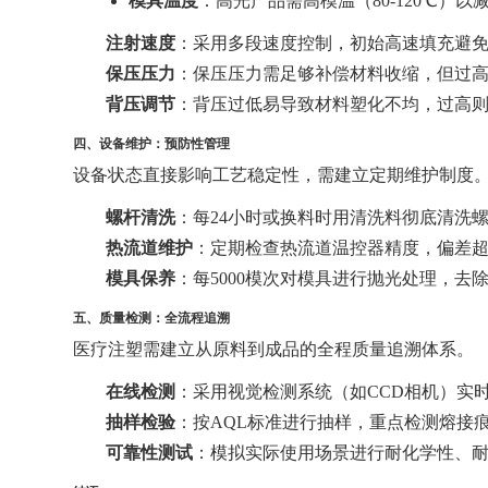
模具温度
：高光产品需高模温（80-120℃）
注射速度
：采用多段速度控制，初始高速填充避免冷
保压压力
：保压压力需足够补偿材料收缩，但过高会
背压调节
：背压过低易导致材料塑化不均，过高则增
四、设备维护：预防性管理
设备状态直接影响工艺稳定性，需建立定期维护制度
螺杆清洗
：每24小时或换料时用清洗料彻底清洗
热流道维护
：定期检查热流道温控器精度，偏差超
模具保养
：每5000模次对模具进行抛光处理，去
五、质量检测：全流程追溯
医疗注塑需建立从原料到成品的全程质量追溯体系。
在线检测
：采用视觉检测系统（如CCD相机）实
抽样检验
：按AQL标准进行抽样，重点检测熔接痕深
可靠性测试
：模拟实际使用场景进行耐化学性、