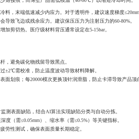
以减少熔接痕，而薄壁产品需低模温（40-60℃）以缩短冷却时间。
料，末端低速减少内应力。对于透明件，建议速度梯度≤20mm/
导致飞边或残余应力。建议保压压力为注射压力的60-80%。
加剪切热。医疗级材料背压通常设定在5-15bar。
。
螺杆，避免碳化物残留导致黑点。
过±2℃需校准，防止温度波动导致材料降解。
除表面划痕；每20000模次更换顶针润滑脂，防止卡滞导致产品顶
时监测表面缺陷，结合AI算法实现缺陷分类与自动分拣。
度（需≤0.05mm）、缩水率（需≤0.5%）等关键指标。
耐疲劳性测试，确保表面质量长期稳定。