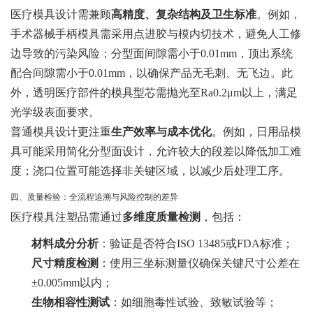
医疗模具设计需兼顾
高精度、复杂结构及卫生标准
。例如，
手术器械手柄模具需采用点进胶与模内切技术，避免人工修
边导致的污染风险；分型面间隙需小于0.01mm，顶出系统
配合间隙需小于0.01mm，以确保产品无毛刺、无飞边。此
外，透明医疗部件的模具型芯需抛光至Ra0.2μm以上，满足
光学级表面要求。
普通模具设计更注重
生产效率与成本优化
。例如，日用品模
具可能采用简化分型面设计，允许较大的段差以降低加工难
度；浇口位置可能选择非关键区域，以减少后处理工序。
四、质量检验：全流程追溯与风险控制的差异
医疗模具注塑品需通过
多维度质量检测
，包括：
材料成分分析
：验证是否符合ISO 13485或FDA标准；
尺寸精度检测
：使用三坐标测量仪确保关键尺寸公差在
±0.005mm以内；
生物相容性测试
：如细胞毒性试验、致敏试验等；