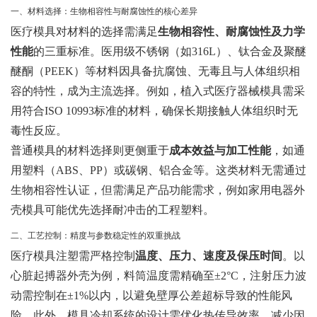
一、材料选择：生物相容性与耐腐蚀性的核心差异
医疗模具对材料的选择需满足
生物相容性、耐腐蚀性及力学
性能
的三重标准。医用级不锈钢（如316L）、钛合金及聚醚
醚酮（PEEK）等材料因具备抗腐蚀、无毒且与人体组织相
容的特性，成为主流选择。例如，植入式医疗器械模具需采
用符合ISO 10993标准的材料，确保长期接触人体组织时无
毒性反应。
普通模具的材料选择则更侧重于
成本效益与加工性能
，如通
用塑料（ABS、PP）或碳钢、铝合金等。这类材料无需通过
生物相容性认证，但需满足产品功能需求，例如家用电器外
壳模具可能优先选择耐冲击的工程塑料。
二、工艺控制：精度与参数稳定性的双重挑战
医疗模具注塑需严格控制
温度、压力、速度及保压时间
。以
心脏起搏器外壳为例，料筒温度需精确至±2°C，注射压力波
动需控制在±1%以内，以避免壁厚公差超标导致的性能风
险。此外，模具冷却系统的设计需优化热传导效率，减少因