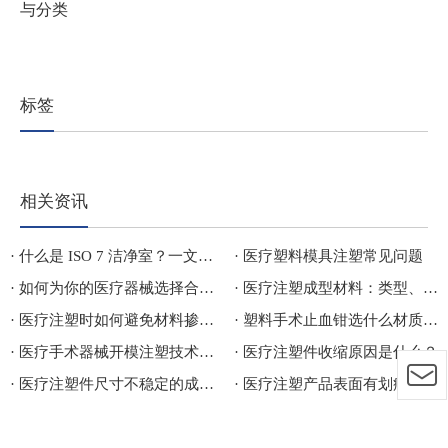
与分类
标签
相关资讯
· 什么是 ISO 7 洁净室？一文看懂标准、行业应用与分类
· 医疗塑料模具注塑常见问题
· 如何为你的医疗器械选择合规且无菌的医疗包材？
· 医疗注塑成型材料：类型、差异、行业应用及价格成本对比
· 医疗注塑时如何避免材料掺假造成损失
· 塑料手术止血钳选什么材质比较好
· 医疗手术器械开模注塑技术探讨
· 医疗注塑件收缩原因是什么？
· 医疗注塑件尺寸不稳定的成因及解决方案
· 医疗注塑产品表面有划痕，是模具问题还是脱模方式问题？