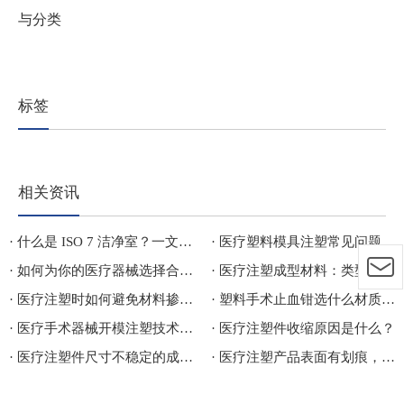
与分类
标签
相关资讯
· 什么是 ISO 7 洁净室？一文看懂标准、行业应用与分类
· 医疗塑料模具注塑常见问题
· 如何为你的医疗器械选择合规且无菌的医疗包材？
· 医疗注塑成型材料：类型、差异、行业应用及价格成本对比
· 医疗注塑时如何避免材料掺假造成损失
· 塑料手术止血钳选什么材质比较好
· 医疗手术器械开模注塑技术探讨
· 医疗注塑件收缩原因是什么？
· 医疗注塑件尺寸不稳定的成因及解决方案
· 医疗注塑产品表面有划痕，是模具问题还是脱模方式问题？