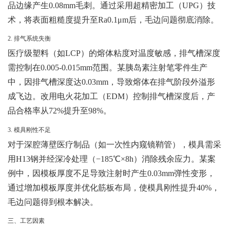
品边缘产生0.08mm毛刺。通过采用超精密加工（UPG）技
术，将表面粗糙度提升至Ra0.1μm后，毛边问题彻底消除。
2. 排气系统失衡
医疗级塑料（如LCP）的熔体粘度对温度敏感，排气槽深度
需控制在0.005-0.015mm范围。某胰岛素注射笔零件生产
中，因排气槽深度达0.03mm，导致熔体在排气阶段外溢形
成飞边。改用电火花加工（EDM）控制排气槽深度后，产
品合格率从72%提升至98%。
3. 模具刚性不足
对于深腔薄壁医疗制品（如一次性内窥镜鞘管），模具需采
用H13钢并经深冷处理（−185℃×8h）消除残余应力。某案
例中，因模板厚度不足导致注射时产生0.03mm弹性变形，
通过增加模板厚度并优化筋板布局，使模具刚性提升40%，
毛边问题得到根本解决。
三、工艺因素