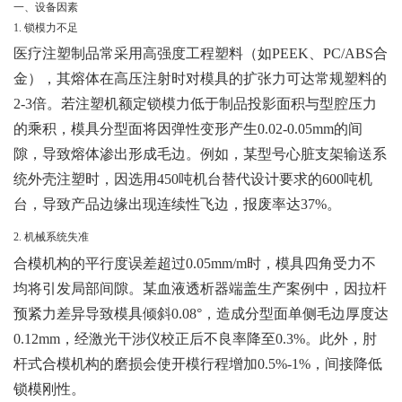
一、设备因素
1. 锁模力不足
医疗注塑制品常采用高强度工程塑料（如PEEK、PC/ABS合
金），其熔体在高压注射时对模具的扩张力可达常规塑料的
2-3倍。若注塑机额定锁模力低于制品投影面积与型腔压力
的乘积，模具分型面将因弹性变形产生0.02-0.05mm的间
隙，导致熔体渗出形成毛边。例如，某型号心脏支架输送系
统外壳注塑时，因选用450吨机台替代设计要求的600吨机
台，导致产品边缘出现连续性飞边，报废率达37%。
2. 机械系统失准
合模机构的平行度误差超过0.05mm/m时，模具四角受力不
均将引发局部间隙。某血液透析器端盖生产案例中，因拉杆
预紧力差异导致模具倾斜0.08°，造成分型面单侧毛边厚度达
0.12mm，经激光干涉仪校正后不良率降至0.3%。此外，肘
杆式合模机构的磨损会使开模行程增加0.5%-1%，间接降低
锁模刚性。