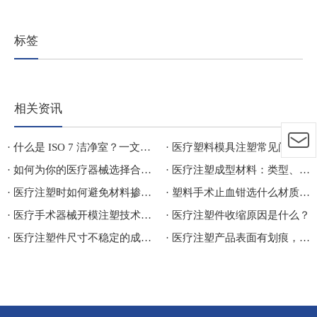
标签
相关资讯
· 什么是 ISO 7 洁净室？一文看懂标准、行业应用与分类
· 医疗塑料模具注塑常见问题
· 如何为你的医疗器械选择合规且无菌的医疗包材？
· 医疗注塑成型材料：类型、差异、行业应用及价格成本对比
· 医疗注塑时如何避免材料掺假造成损失
· 塑料手术止血钳选什么材质比较好
· 医疗手术器械开模注塑技术探讨
· 医疗注塑件收缩原因是什么？
· 医疗注塑件尺寸不稳定的成因及解决方案
· 医疗注塑产品表面有划痕，是模具问题还是脱模方式问题？