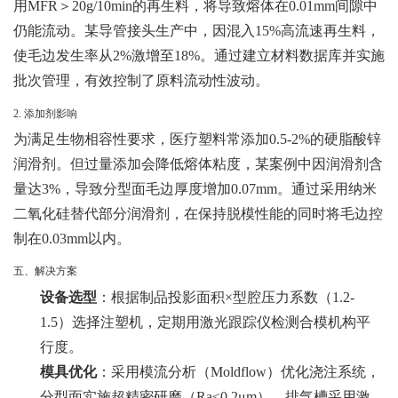
用MFR＞20g/10min的再生料，将导致熔体在0.01mm间隙中
仍能流动。某导管接头生产中，因混入15%高流速再生料，
使毛边发生率从2%激增至18%。通过建立材料数据库并实施
批次管理，有效控制了原料流动性波动。
2. 添加剂影响
为满足生物相容性要求，医疗塑料常添加0.5-2%的硬脂酸锌
润滑剂。但过量添加会降低熔体粘度，某案例中因润滑剂含
量达3%，导致分型面毛边厚度增加0.07mm。通过采用纳米
二氧化硅替代部分润滑剂，在保持脱模性能的同时将毛边控
制在0.03mm以内。
五、解决方案
设备选型
：根据制品投影面积×型腔压力系数（1.2-
1.5）选择注塑机，定期用激光跟踪仪检测合模机构平
行度。
模具优化
：采用模流分析（Moldflow）优化浇注系统，
分型面实施超精密研磨（Ra≤0.2μm），排气槽采用激