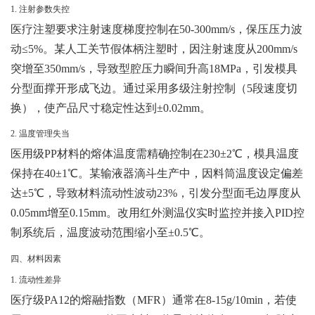
1. 注射参数失控
医疗注塑要求注射速度梯度控制在50-300mm/s，保压压力波
动≤5%。某人工关节假体柄注塑时，因注射速度从200mm/s
突增至350mm/s，导致型腔压力瞬间升高18MPa，引发模具
分型面撑开形成飞边。通过采用多级注射控制（5段速度切
换），使产品尺寸稳定性达到±0.02mm。
2. 温度管理失当
医用级PP材料的熔体温度需精确控制在230±2℃，模具温度
保持在40±1℃。某输液器滴斗生产中，因料筒温度设定偏差
达±5℃，导致材料流动性波动23%，引发分型面毛边厚度从
0.05mm增至0.15mm。改用红外测温仪实时监控并接入PID控
制系统后，温度波动范围缩小至±0.5℃。
四、材料因素
1. 流动性差异
医疗级PA12的熔融指数（MFR）通常在8-15g/10min，若使